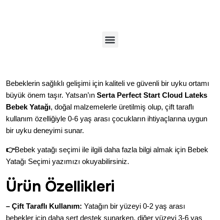
Bebeklerin sağlıklı gelişimi için kaliteli ve güvenli bir uyku ortamı
büyük önem taşır.
Yatsan’ın
Serta Perfect Start Cloud Lateks
Bebek Yatağı
, doğal malzemelerle üretilmiş olup, çift taraflı
kullanım özelliğiyle 0-6 yaş arası çocukların ihtiyaçlarına uygun
bir uyku deneyimi sunar.
👉
Bebek yatağı seçimi ile ilgili daha fazla bilgi almak için
Bebek
Yatağı Seçimi
yazımızı okuyabilirsiniz.
Ürün Özellikleri
– Çift Taraflı Kullanım:
Yatağın bir yüzeyi 0-2 yaş arası
bebekler için daha sert destek sunarken, diğer yüzeyi 3-6 yaş