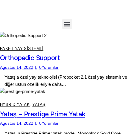
PAKET YAY SISTEMLI
Orthopedic Support
Ağustos 14, 2022
0
Yorumlar
Yataş'a özel yay teknolojisi (Propocket 2.1 özel yay sistemi) ve
diğer üstün özellikleriyle daha…
HYBRID YATAK
,
YATAŞ
Yataş – Prestige Prime Yatak
Ağustos 14, 2022
0
Yorumlar
Yataş'ın Prestige Prime yatak modeli Monoblock Solid Core