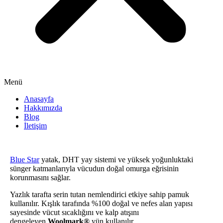
Menü
Anasayfa
Hakkımızda
Blog
İletişim
Blue Star
yatak, DHT yay sistemi ve yüksek yoğunluktaki
sünger katmanlarıyla vücudun doğal omurga eğrisinin
korunmasını sağlar.
Yazlık tarafta serin tutan nemlendirici etkiye sahip pamuk
kullanılır. Kışlık tarafında %100 doğal ve nefes alan yapısı
sayesinde vücut sıcaklığını ve kalp atışını
dengeleyen
Woolmark®
yün kullanılır.