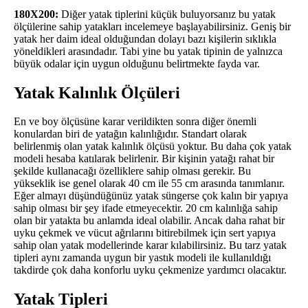
180X200:
Diğer yatak tiplerini küçük buluyorsanız bu yatak
ölçülerine sahip yatakları incelemeye başlayabilirsiniz. Geniş bir
yatak her daim ideal olduğundan dolayı bazı kişilerin sıklıkla
yöneldikleri arasındadır. Tabi yine bu yatak tipinin de yalnızca
büyük odalar için uygun olduğunu belirtmekte fayda var.
Yatak Kalınlık Ölçüleri
En ve boy ölçüsüne karar verildikten sonra diğer önemli
konulardan biri de yatağın kalınlığıdır. Standart olarak
belirlenmiş olan yatak kalınlık ölçüsü yoktur. Bu daha çok yatak
modeli hesaba katılarak belirlenir. Bir kişinin yatağı rahat bir
şekilde kullanacağı özelliklere sahip olması gerekir. Bu
yükseklik ise genel olarak 40 cm ile 55 cm arasında tanımlanır.
Eğer almayı düşündüğünüz yatak süngerse çok kalın bir yapıya
sahip olması bir şey ifade etmeyecektir. 20 cm kalınlığa sahip
olan bir yatakta bu anlamda ideal olabilir. Ancak daha rahat bir
uyku çekmek ve vücut ağrılarını bitirebilmek için sert yapıya
sahip olan yatak modellerinde karar kılabilirsiniz. Bu tarz yatak
tipleri aynı zamanda uygun bir yastık modeli ile kullanıldığı
takdirde çok daha konforlu uyku çekmenize yardımcı olacaktır.
Yatak Tipleri