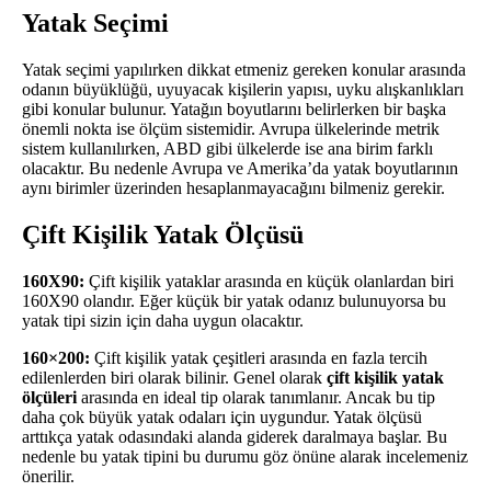
Yatak Seçimi
Yatak seçimi yapılırken dikkat etmeniz gereken konular arasında
odanın büyüklüğü, uyuyacak kişilerin yapısı, uyku alışkanlıkları
gibi konular bulunur. Yatağın boyutlarını belirlerken bir başka
önemli nokta ise ölçüm sistemidir. Avrupa ülkelerinde metrik
sistem kullanılırken, ABD gibi ülkelerde ise ana birim farklı
olacaktır. Bu nedenle Avrupa ve Amerika’da yatak boyutlarının
aynı birimler üzerinden hesaplanmayacağını bilmeniz gerekir.
Çift Kişilik Yatak Ölçüsü
160X90:
Çift kişilik yataklar arasında en küçük olanlardan biri
160X90 olandır. Eğer küçük bir yatak odanız bulunuyorsa bu
yatak tipi sizin için daha uygun olacaktır.
160×200:
Çift kişilik yatak çeşitleri arasında en fazla tercih
edilenlerden biri olarak bilinir. Genel olarak
çift kişilik yatak
ölçüleri
arasında en ideal tip olarak tanımlanır. Ancak bu tip
daha çok büyük yatak odaları için uygundur. Yatak ölçüsü
arttıkça yatak odasındaki alanda giderek daralmaya başlar. Bu
nedenle bu yatak tipini bu durumu göz önüne alarak incelemeniz
önerilir.