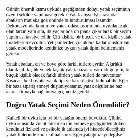
Günün önemli kısmı uykuda geçtiğinden dolayı yatak seçiminin
özenli şekilde yapılması gerekir. Yatak alışverişi sırasında
ebatların mutlaka göz önünde bulundurulması lazımdır.
Dekorasyonda konum ve yatak odası tasarımında uygulanacak
olan tarzın yanı sıra, ihtiyaçlarında ön plana çıkarılarak bir seçim
yapılması tavsiye edilir. Çift kişilik, bir buçuk ve tek kişilik yatak
modelleri mevcuttur. Yetişkinlerden çocuklara kadar oluşturulan
yatak modellerinde kendinize uygun yatak tipini belirlemeniz
gerekir.
Yatak ebatları, en ve boya göre farklı türlere ayrılır. Ağırlıklı
olarak çift kişilik ve tek kişilik yatak bazaları var olduğu gibi, bir
buçuk kişilik olacak farklı türden yatak türleri de mevcuttur.
Kısacası her boyutta yatak tipi ve baza ölçüsü bulunabilir. Eğer
bir baza sipariş etmeyi düşünüyorsanız, yatak ölçülerine baz
alarak firmayla bağlantıya geçmeniz gerekir.
Doğru Yatak Seçimi Neden Önemlidir?
Kaliteli bir uyku için iyi bir yatağın önemi büyüktür. Çünkü
uyku sırasında vücut tamamen dinlenmeye geçtiğinden dolayı
kendinizi fiziksel ve psikolojik anlamda iyi hissedebileceğiniz
yatak tiplerinde karar kılmalısınız. Eğer yatağınız iyi değilse