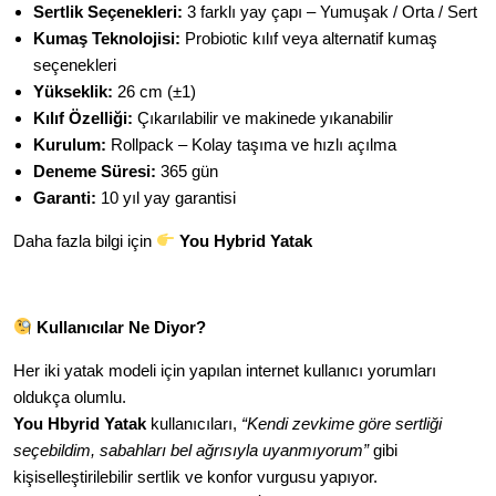
Sertlik Seçenekleri:
3 farklı yay çapı – Yumuşak / Orta / Sert
Kumaş Teknolojisi:
Probiotic kılıf veya alternatif kumaş
seçenekleri
Yükseklik:
26 cm (±1)
Kılıf Özelliği:
Çıkarılabilir ve makinede yıkanabilir
Kurulum:
Rollpack – Kolay taşıma ve hızlı açılma
Deneme Süresi:
365 gün
Garanti:
10 yıl yay garantisi
Daha fazla bilgi için
You Hybrid Yatak
Kullanıcılar Ne Diyor?
Her iki yatak modeli için yapılan internet kullanıcı yorumları
oldukça olumlu.
You Hbyrid Yatak
kullanıcıları,
“Kendi zevkime göre sertliği
seçebildim, sabahları bel ağrısıyla uyanmıyorum”
gibi
kişiselleştirilebilir sertlik ve konfor vurgusu yapıyor.