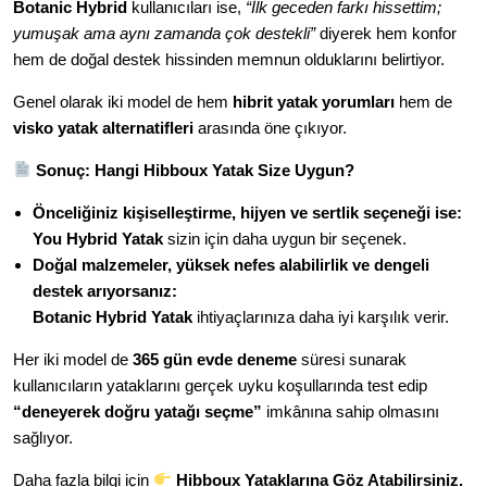
Botanic Hybrid
kullanıcıları ise,
“İlk geceden farkı hissettim;
yumuşak ama aynı zamanda çok destekli”
diyerek hem konfor
hem de doğal destek hissinden memnun olduklarını belirtiyor.
Genel olarak iki model de hem
hibrit yatak yorumları
hem de
visko yatak alternatifleri
arasında öne çıkıyor.
Sonuç: Hangi Hibboux Yatak Size Uygun?
Önceliğiniz kişiselleştirme, hijyen ve sertlik seçeneği ise:
You Hybrid Yatak
sizin için daha uygun bir seçenek.
Doğal malzemeler, yüksek nefes alabilirlik ve dengeli
destek arıyorsanız:
Botanic Hybrid Yatak
ihtiyaçlarınıza daha iyi karşılık verir.
Her iki model de
365 gün evde deneme
süresi sunarak
kullanıcıların yataklarını gerçek uyku koşullarında test edip
“deneyerek doğru yatağı seçme”
imkânına sahip olmasını
sağlıyor.
Daha fazla bilgi için
Hibboux Yataklarına Göz Atabilirsiniz
.