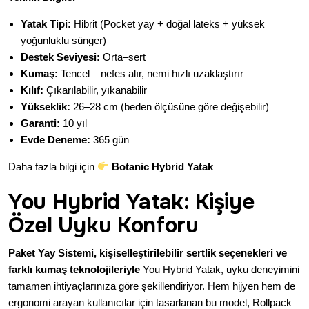
Yatak Tipi:
Hibrit (Pocket yay + doğal lateks + yüksek
yoğunluklu sünger)
Destek Seviyesi:
Orta–sert
Kumaş:
Tencel – nefes alır, nemi hızlı uzaklaştırır
Kılıf:
Çıkarılabilir, yıkanabilir
Yükseklik:
26–28 cm (beden ölçüsüne göre değişebilir)
Garanti:
10 yıl
Evde Deneme:
365 gün
Daha fazla bilgi için
Botanic Hybrid Yatak
You Hybrid Yatak: Kişiye
Özel Uyku Konforu
Paket Yay Sistemi, kişiselleştirilebilir sertlik seçenekleri ve
farklı kumaş teknolojileriyle
You Hybrid Yatak, uyku deneyimini
tamamen ihtiyaçlarınıza göre şekillendiriyor. Hem hijyen hem de
ergonomi arayan kullanıcılar için tasarlanan bu model, Rollpack