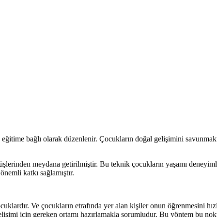
 eğitime bağlı olarak düzenlenir. Çocukların doğal gelişimini savunmak
erinden meydana getirilmiştir. Bu teknik çocukların yaşamı deneyimleri
nemli katkı sağlamıştır.
uklardır. Ve çocukların etrafında yer alan kişiler onun öğrenmesini hız
gelişimi için gereken ortamı hazırlamakla sorumludur. Bu yöntem bu n