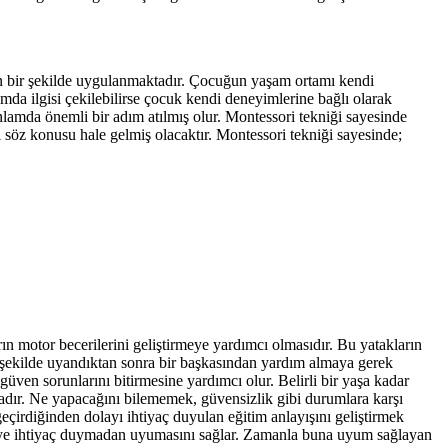
gin bir şekilde uygulanmaktadır. Çocuğun yaşam ortamı kendi
da ilgisi çekilebilirse çocuk kendi deneyimlerine bağlı olarak
amda önemli bir adım atılmış olur. Montessori tekniği sayesinde
 söz konusu hale gelmiş olacaktır. Montessori tekniği sayesinde;
rın motor becerilerini geliştirmeye yardımcı olmasıdır. Bu yatakların
 şekilde uyandıktan sonra bir başkasından yardım almaya gerek
üven sorunlarını bitirmesine yardımcı olur. Belirli bir yaşa kadar
dır. Ne yapacağını bilememek, güvensizlik gibi durumlara karşı
eçirdiğinden dolayı ihtiyaç duyulan eğitim anlayışını geliştirmek
mseye ihtiyaç duymadan uyumasını sağlar. Zamanla buna uyum sağlayan