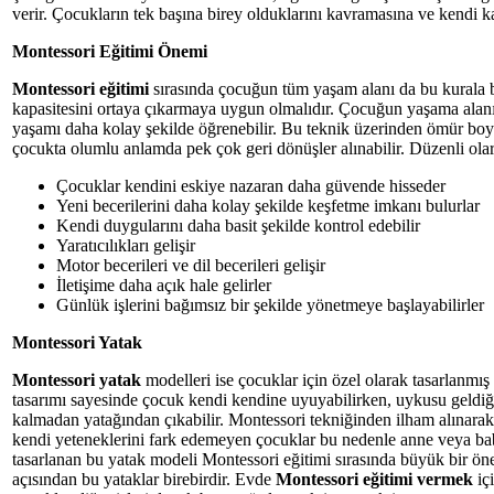
verir. Çocukların tek başına birey olduklarını kavramasına ve kendi ka
Montessori Eğitimi Önemi
Montessori eğitimi
sırasında çocuğun tüm yaşam alanı da bu kurala b
kapasitesini ortaya çıkarmaya uygun olmalıdır. Çocuğun yaşama alanın
yaşamı daha kolay şekilde öğrenebilir. Bu teknik üzerinden ömür bo
çocukta olumlu anlamda pek çok geri dönüşler alınabilir. Düzenli ola
Çocuklar kendini eskiye nazaran daha güvende hisseder
Yeni becerilerini daha kolay şekilde keşfetme imkanı bulurlar
Kendi duygularını daha basit şekilde kontrol edebilir
Yaratıcılıkları gelişir
Motor becerileri ve dil becerileri gelişir
İletişime daha açık hale gelirler
Günlük işlerini bağımsız bir şekilde yönetmeye başlayabilirler
Montessori Yatak
Montessori yatak
modelleri ise çocuklar için özel olarak tasarlanmış
tasarımı sayesinde çocuk kendi kendine uyuyabilirken, uykusu geldiğ
kalmadan yatağından çıkabilir. Montessori tekniğinden ilham alınarak t
kendi yeteneklerini fark edemeyen çocuklar bu nedenle anne veya ba
tasarlanan bu yatak modeli Montessori eğitimi sırasında büyük bir öne
açısından bu yataklar birebirdir. Evde
Montessori eğitimi
vermek
iç