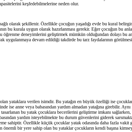
pasitelerini keşfedebilmelerine neden olur.
ağlı olarak şekillenir. Özellikle çocuğun yaşadığı evde bu kural belir
ın bu kurala uygun olarak hazırlanması gerekir. Eğer çocuğun bu anlam
yu öğrenme deneyimlerini geliştirmek mümkün olduğundan dolayı bu anl
rak uygulanmaya devam edildiği takdirde bu tarz faydalarının görülmesi
 olan yataklara verilen isimdir. Bu yatağın en büyük özelliği ise çocukla
inde ise anne veya babasından yardım almadan yatağına girebilir. Aynı
asarlanan bu yatak çocuklara becerilerini geliştirme imkanı sağlarken, g
basından yardım isteyebilmekte bu durum güvenlerini giderek sarsmakta
me sahiptir. Özellikle küçük çocuklar yatak odasında daha fazla vakit g
in önemli bir yere sahip olan bu yataklar çocukların kendi başına ki