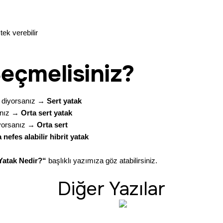
tek verebilir
eçmelisiniz?
diyorsanız →
Sert yatak
anız →
Orta sert yatak
yorsanız →
Orta sert
 nefes alabilir
hibrit yatak
 Yatak Nedir?
“
başlıklı yazımıza göz atabilirsiniz.
Diğer Yazılar