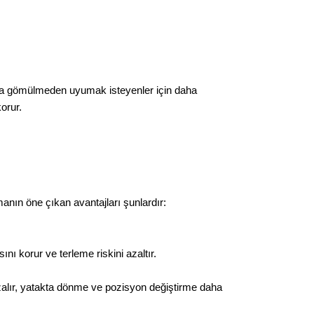
azla gömülmeden uyumak isteyenler için daha
orur.
manın öne çıkan avantajları şunlardır:
ı korur ve terleme riskini azaltır.
zalır, yatakta dönme ve pozisyon değiştirme daha