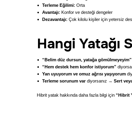
Terleme Eğilimi:
Orta
Avantajı:
Konfor ve desteği dengeler
Dezavantajı:
Çok kilolu kişiler için yetersiz des
Hangi Yatağı S
“Belim düz dursun, yatağa gömülmeyeyim”
“Hem destek hem konfor istiyorum”
diyors
Yan uyuyorum ve omuz ağrısı yaşıyorum
di
Terleme sorunum var
diyorsanız →
Sert veya
Hibrit yatak hakkında daha fazla bilgi için
“
Hibrit