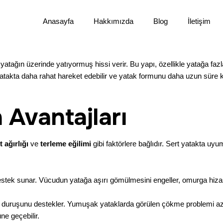
Anasayfa
Hakkımızda
Blog
İletişim
yatağın üzerinde yatıyormuş hissi verir. Bu yapı, özellikle yatağa f
yatakta daha rahat hareket edebilir ve yatak formunu daha uzun süre k
 Avantajları
 ağırlığı
ve
terleme eğilimi
gibi faktörlere bağlıdır. Sert yatakta uyu
destek sunar. Vücudun yatağa aşırı gömülmesini engeller, omurga hizasın
ğal duruşunu destekler. Yumuşak yataklarda görülen çökme problemi a
üne geçebilir.