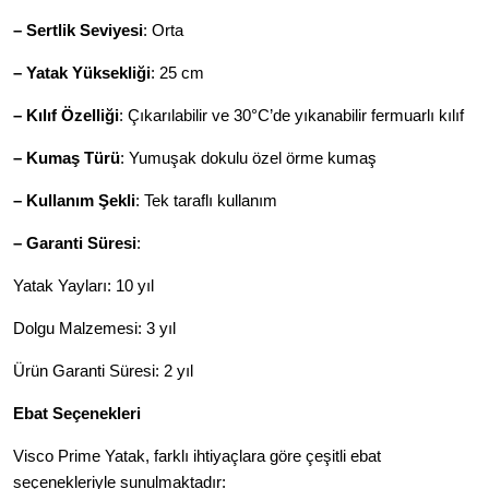
– Sertlik Seviyesi
: Orta
– Yatak Yüksekliği
:
25 cm
– Kılıf Özelliği
:
Çıkarılabilir ve 30°C’de yıkanabilir fermuarlı kılıf
– Kumaş Türü
:
Yumuşak dokulu özel örme kumaş
– Kullanım Şekli
:
Tek taraflı kullanım
– Garanti Süresi
:
Yatak Yayları: 10 yıl
Dolgu Malzemesi: 3 yıl
Ürün Garanti Süresi: 2 yıl
Ebat Seçenekleri
Visco Prime Yatak, farklı ihtiyaçlara göre çeşitli ebat
seçenekleriyle sunulmaktadır: