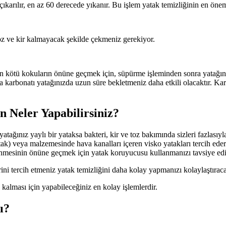
 çıkarılır, en az 60 derecede yıkanır. Bu işlem yatak temizliğinin en öne
oz ve kir kalmayacak şekilde çekmeniz gerekiyor.
an kötü kokuların önüne geçmek için, süpürme işleminden sonra yatağını
 karbonatı yatağınızda uzun süre bekletmeniz daha etkili olacaktır. Kar
n Neler Yapabilirsiniz?
ağınız yaylı bir yataksa bakteri, kir ve toz bakımında sizleri fazlasıyl
k) veya malzemesinde hava kanalları içeren visko yatakları tercih eder
lenmesinin önüne geçmek için yatak koruyucusu kullanmanızı tavsiye ed
rini tercih etmeniz yatak temizliğini daha kolay yapmanızı kolaylaştıraca
iz kalması için yapabileceğiniz en kolay işlemlerdir.
ı?