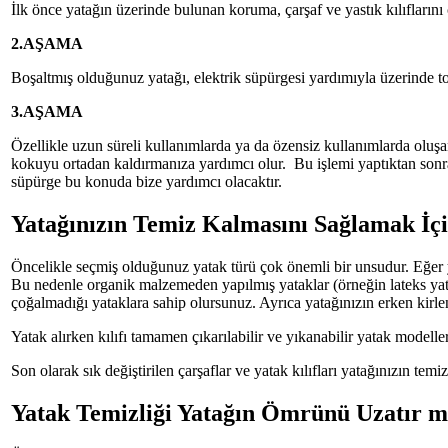
İlk önce yatağın üzerinde bulunan koruma, çarşaf ve yastık kılıflarını
2.AŞAMA
Boşaltmış olduğunuz yatağı, elektrik süpürgesi yardımıyla üzerinde t
3.AŞAMA
Özellikle uzun süreli kullanımlarda ya da özensiz kullanımlarda oluş
kokuyu ortadan kaldırmanıza yardımcı olur. Bu işlemi yaptıktan sonra
süpürge bu konuda bize yardımcı olacaktır.
Yatağınızın Temiz Kalmasını Sağlamak İçi
Öncelikle seçmiş olduğunuz yatak türü çok önemli bir unsudur. Eğer yat
Bu nedenle organik malzemeden yapılmış yataklar (örneğin lateks yata
çoğalmadığı yataklara sahip olursunuz. Ayrıca yatağınızın erken kir
Yatak alırken kılıfı tamamen çıkarılabilir ve yıkanabilir yatak modelle
Son olarak sık değiştirilen çarşaflar ve yatak kılıfları yatağınızın tem
Yatak Temizliği Yatağın Ömrünü Uzatır m