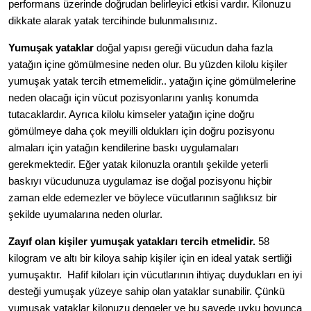
performans üzerinde doğrudan belirleyici etkisi vardır. Kilonuzu
dikkate alarak yatak tercihinde bulunmalısınız.
Yumuşak yataklar
doğal yapısı gereği vücudun daha fazla
yatağın içine gömülmesine neden olur. Bu yüzden kilolu kişiler
yumuşak yatak tercih etmemelidir.. yatağın içine gömülmelerine
neden olacağı için vücut pozisyonlarını yanlış konumda
tutacaklardır. Ayrıca kilolu kimseler yatağın içine doğru
gömülmeye daha çok meyilli oldukları için doğru pozisyonu
almaları için yatağın kendilerine baskı uygulamaları
gerekmektedir. Eğer yatak kilonuzla orantılı şekilde yeterli
baskıyı vücudunuza uygulamaz ise doğal pozisyonu hiçbir
zaman elde edemezler ve böylece vücutlarının sağlıksız bir
şekilde uyumalarına neden olurlar.
Zayıf olan kişiler yumuşak yatakları tercih etmelidir.
58
kilogram ve altı bir kiloya sahip kişiler için en ideal yatak sertliği
yumuşaktır. Hafif kiloları için vücutlarının ihtiyaç duydukları en iyi
desteği yumuşak yüzeye sahip olan yataklar sunabilir. Çünkü
yumuşak yataklar kilonuzu dengeler ve bu sayede uyku boyunca