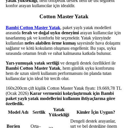
yatak yüksekliği
, hem ortopedik destek hem de üst segment
konfor arayan kullanıcılar için idealdir.
Cotton Master Yatak
Bambi Cotton Master Yatak
, paket yaylı yatak modelleri
arasında
ferah ve doğal uyku deneyimi
arayan kullanıcılar için
tasarlanmış şık ve konforlu bir seçenektir. Yatak yüzeyinde
kullanılan
nefes alabilen örme kumaş
sayesinde hava dolaşımı
sağlanır ve kötü kokuların oluşması engellenir. Bu yapı, uyku
sırasında ortamın ferah ve rahat kalmasına katkıda bulunur.
Yarı-yumuşak yatak sertliği
ve dengeli destek özellikleri ile
Bambi Cotton Master Yatak
, hem günlük uyku konforunu
hem de uzun süreli kullanım performansını ön planda tutan
kullanıcılar için ideal bir tercih olur.
160x200cm çift kişilik Cotton Master Yatak fiyatı: 19.669,78 TL
(Ocak 2026)
Karar vermenizi kolaylaştırmak için Bambi
paket yaylı yatak modellerini kullanım ihtiyaçlarına göre
özetledik.
Yatak
Model Adı
Sertlik
Kimler İçin Uygun?
Yüksekliği
Dengeli destek arayanlar,
Borjen
Orta–
sırt ve bel desteğine önem