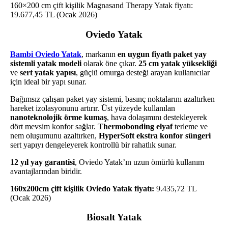
160×200 cm çift kişilik Magnasand Therapy Yatak fiyatı:
19.677,45 TL (Ocak 2026)
Oviedo Yatak
Bambi Oviedo Yatak
, markanın
en uygun fiyatlı paket yay
sistemli yatak modeli
olarak öne çıkar.
25 cm yatak yüksekliği
ve
sert yatak yapısı
, güçlü omurga desteği arayan kullanıcılar
için ideal bir yapı sunar.
Bağımsız çalışan paket yay sistemi, basınç noktalarını azaltırken
hareket izolasyonunu artırır. Üst yüzeyde kullanılan
nanoteknolojik örme kumaş
, hava dolaşımını destekleyerek
dört mevsim konfor sağlar.
Thermobonding elyaf
terleme ve
nem oluşumunu azaltırken,
HyperSoft ekstra konfor süngeri
sert yapıyı dengeleyerek kontrollü bir rahatlık sunar.
12 yıl yay garantisi
, Oviedo Yatak’ın uzun ömürlü kullanım
avantajlarından biridir.
160x200cm çift kişilik Oviedo Yatak fiyatı:
9.435,72 TL
(Ocak 2026)
Biosalt Yatak