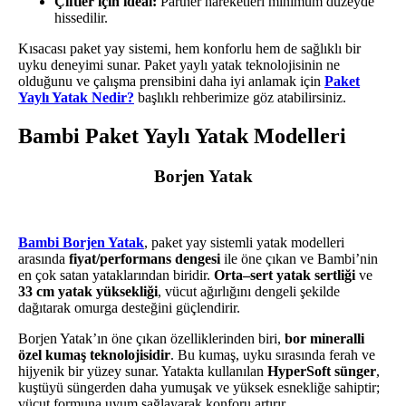
Çiftler için ideal:
Partner hareketleri minimum düzeyde
hissedilir.
Kısacası paket yay sistemi, hem konforlu hem de sağlıklı bir
uyku deneyimi sunar. Paket yaylı yatak teknolojisinin ne
olduğunu ve çalışma prensibini daha iyi anlamak için
Paket
Yaylı Yatak Nedir?
başlıklı rehberimize göz atabilirsiniz.
Bambi Paket Yaylı Yatak Modelleri
Borjen Yatak
Bambi Borjen Yatak
, paket yay sistemli yatak modelleri
arasında
fiyat/performans dengesi
ile öne çıkan ve Bambi’nin
en çok satan yataklarından biridir.
Orta–sert yatak sertliği
ve
33 cm yatak yüksekliği
, vücut ağırlığını dengeli şekilde
dağıtarak omurga desteğini güçlendirir.
Borjen Yatak’ın öne çıkan özelliklerinden biri,
bor mineralli
özel kumaş teknolojisidir
. Bu kumaş, uyku sırasında ferah ve
hijyenik bir yüzey sunar. Yatakta kullanılan
HyperSoft sünger
,
kuştüyü süngerden daha yumuşak ve yüksek esnekliğe sahiptir;
vücut formuna uyum sağlayarak konforu artırır.