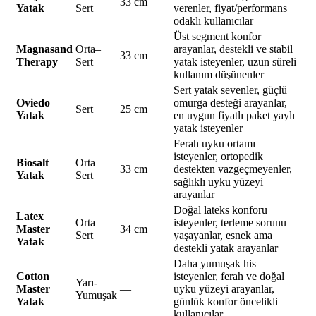
33 cm
Yatak
Sert
verenler, fiyat/performans
odaklı kullanıcılar
Üst segment konfor
Magnasand
Orta–
arayanlar, destekli ve stabil
33 cm
Therapy
Sert
yatak isteyenler, uzun süreli
kullanım düşünenler
Sert yatak sevenler, güçlü
Oviedo
omurga desteği arayanlar,
Sert
25 cm
Yatak
en uygun fiyatlı paket yaylı
yatak isteyenler
Ferah uyku ortamı
isteyenler, ortopedik
Biosalt
Orta–
33 cm
destekten vazgeçmeyenler,
Yatak
Sert
sağlıklı uyku yüzeyi
arayanlar
Doğal lateks konforu
Latex
Orta–
isteyenler, terleme sorunu
Master
34 cm
Sert
yaşayanlar, esnek ama
Yatak
destekli yatak arayanlar
Daha yumuşak his
Cotton
isteyenler, ferah ve doğal
Yarı-
Master
—
uyku yüzeyi arayanlar,
Yumuşak
Yatak
günlük konfor öncelikli
kullanıcılar