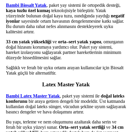
Bambi Biosalt Yatak
, paket yay sistemi ile ortopedik desteği,
kaya tuzlu özel kumaş
teknolojisiyle birleştirir. Yatak
yüzeyinde bulunan doğal kaya tuzu, ısındığında yaydığı
negatif
iyonlar
sayesinde ortam havasının dengelenmesine katkı sağlar.
Bu durum daha rahat nefes alınmasını destekleyerek uyku
kalitesini artırır.
33 cm yatak yüksekliği
ve
orta–sert yatak yapısı
, omurganın
doğal hizasını korumaya yardımcı olur. Paket yay sistemi,
hareket izolasyonu sağlayarak partner hareketlerinin minimum
düzeyde hissedilmesini sağlar.
Sağlıklı ve ferah bir uyku ortamı arayan kullanıcılar için Biosalt
Yatak güçlü bir alternatiftir.
Latex Master Yatak
Bambi Latex Master Yatak
, paket yay sistemi ile
doğal lateks
konforunu
bir araya getiren dengeli bir modeldir. Üst katmanda
kullanılan doğal lateks sünger, vücudun şekline uyum sağlayarak
basıncı dengeler ve hava dolaşımını artırır.
Bu yapı, terleme ve nem oluşumunu azaltarak daha serin ve
ferah bir uyku yüzeyi sunar.
Orta–sert yatak sertliği
ve
34 cm