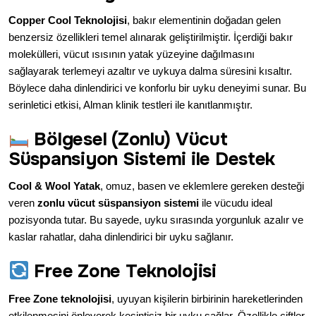
Copper Cool Teknolojisi
, bakır elementinin doğadan gelen
benzersiz özellikleri temel alınarak geliştirilmiştir. İçerdiği bakır
molekülleri, vücut ısısının yatak yüzeyine dağılmasını
sağlayarak terlemeyi azaltır ve uykuya dalma süresini kısaltır.
Böylece daha dinlendirici ve konforlu bir uyku deneyimi sunar. Bu
serinletici etkisi, Alman klinik testleri ile kanıtlanmıştır.
Bölgesel (Zonlu) Vücut
Süspansiyon Sistemi ile Destek
Cool & Wool Yatak
, omuz, basen ve eklemlere gereken desteği
veren
zonlu vücut süspansiyon sistemi
ile vücudu ideal
pozisyonda tutar. Bu sayede, uyku sırasında yorgunluk azalır ve
kaslar rahatlar, daha dinlendirici bir uyku sağlanır.
Free Zone Teknolojisi
Free Zone teknolojisi
, uyuyan kişilerin birbirinin hareketlerinden
etkilenmesini önleyerek kesintisiz bir uyku sağlar. Özellikle çiftler