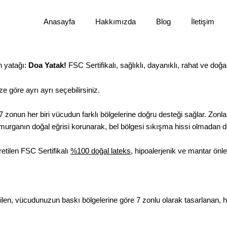
Anasayfa
Hakkımızda
Blog
İletişim
n yatağı:
Doa Yatak!
FSC Sertifikalı, sağlıklı, dayanıklı, rahat ve doğ
ze göre ayrı ayrı seçebilirsiniz.
7 zonun her biri vücudun farklı bölgelerine doğru desteği sağlar. Zon
murganın doğal eğrisi korunarak, bel bölgesi sıkışma hissi olmadan de
tilen FSC Sertifikalı
%100 doğal lateks
, hipoalerjenik ve mantar önl
tilen, vücudunuzun baskı bölgelerine göre 7 zonlu olarak tasarlanan,