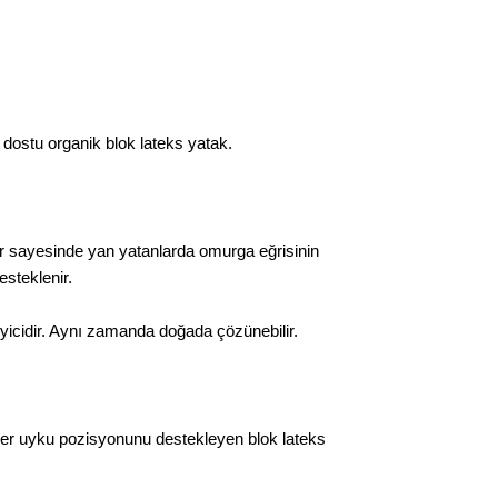
a dostu organik blok lateks yatak.
lar sayesinde yan yatanlarda omurga eğrisinin
steklenir.
eyicidir. Aynı zamanda doğada çözünebilir.
 her uyku pozisyonunu destekleyen blok lateks