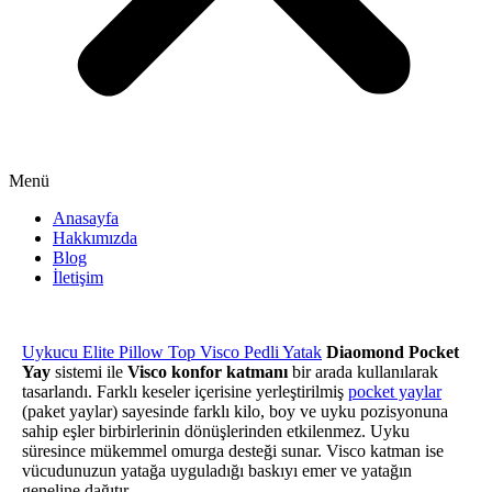
Menü
Anasayfa
Hakkımızda
Blog
İletişim
Uykucu Elite Pillow Top Visco Pedli Yatak
Diaomond Pocket
Yay
sistemi ile
Visco konfor katmanı
bir arada kullanılarak
tasarlandı. Farklı keseler içerisine yerleştirilmiş
pocket yaylar
(paket yaylar) sayesinde farklı kilo, boy ve uyku pozisyonuna
sahip eşler birbirlerinin dönüşlerinden etkilenmez. Uyku
süresince mükemmel omurga desteği sunar. Visco katman ise
vücudunuzun yatağa uyguladığı baskıyı emer ve yatağın
geneline dağıtır.