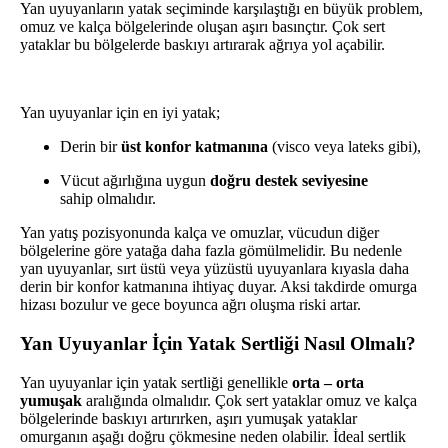
Yan uyuyanların yatak seçiminde karşılaştığı en büyük problem,
omuz ve kalça bölgelerinde oluşan aşırı basınçtır. Çok sert
yataklar bu bölgelerde baskıyı artırarak ağrıya yol açabilir.
Yan uyuyanlar için en iyi yatak;
Derin bir
üst konfor katmanına
(visco veya lateks gibi),
Vücut ağırlığına uygun
doğru destek seviyesine
sahip olmalıdır.
Yan yatış pozisyonunda kalça ve omuzlar, vücudun diğer
bölgelerine göre yatağa daha fazla gömülmelidir. Bu nedenle
yan uyuyanlar, sırt üstü veya yüzüstü uyuyanlara kıyasla daha
derin bir konfor katmanına ihtiyaç duyar. Aksi takdirde omurga
hizası bozulur ve gece boyunca ağrı oluşma riski artar.
Yan Uyuyanlar İçin Yatak Sertliği Nasıl Olmalı?
Yan uyuyanlar için yatak sertliği genellikle
orta – orta
yumuşak
aralığında olmalıdır. Çok sert yataklar omuz ve kalça
bölgelerinde baskıyı artırırken, aşırı yumuşak yataklar
omurganın aşağı doğru çökmesine neden olabilir. İdeal sertlik