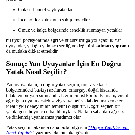
Çok sert bonel yaylı yataklar
İnce konfor katmanına sahip modeller
Omuz ve kalça bölgesinde esneklik sunmayan yataklar
bu uyku pozisyonunda ağrı ve huzursuzluğa yol açabilir. Yan
uyuyanlar, yatağın yalnızca sertliğine değil
üst katman yapısına
da mutlaka dikkat etmelidir.
Sonuç: Yan Uyuyanlar İçin En Doğru
Yatak Nasıl Seçilir?
Yan uyuyanlar için doğru yatak seçimi, omuz ve kalça
bölgelerindeki baskıyı azaltırken omurgayı doğal hizasında
tutabilen bir yapı sunmalıdır. Derin bir üst konfor katmanı, vücut
ağırlığına uygun destek seviyesi ve nefes alabilen malzemeler
ideal uyku deneyiminin temelini oluşturur. Doğru seçilen bir
yatak, gece boyunca rahat bir uyku sağlarken sabahları ağrısız
ve dinlenmiş uyanmanıza yardımcı olur.
Yatak seçimi hakkında daha fazla bilgi için
“
Doğru Yatak Seçimi
Nasıl Yapılır?
”
yazımıza da mutlaka göz atın.