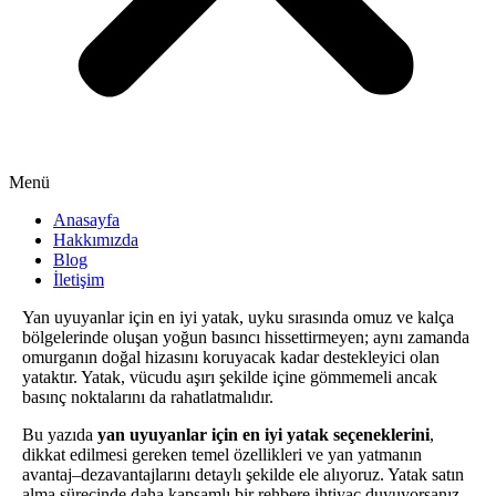
Menü
Anasayfa
Hakkımızda
Blog
İletişim
Yan uyuyanlar için en iyi yatak, uyku sırasında omuz ve kalça
bölgelerinde oluşan yoğun basıncı hissettirmeyen; aynı zamanda
omurganın doğal hizasını koruyacak kadar destekleyici olan
yataktır. Yatak, vücudu aşırı şekilde içine gömmemeli ancak
basınç noktalarını da rahatlatmalıdır.
Bu yazıda
yan uyuyanlar için en iyi yatak seçeneklerini
,
dikkat edilmesi gereken temel özellikleri ve yan yatmanın
avantaj–dezavantajlarını detaylı şekilde ele alıyoruz. Yatak satın
alma sürecinde daha kapsamlı bir rehbere ihtiyaç duyuyorsanız,