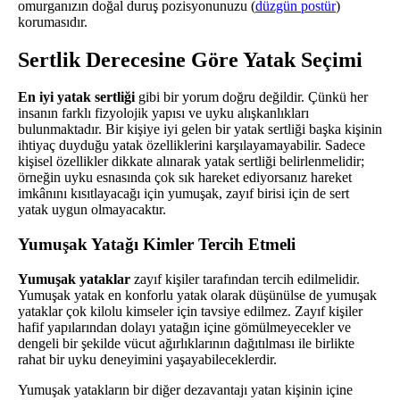
omurganızın doğal duruş pozisyonunuzu (
düzgün postür
)
korumasıdır.
Sertlik Derecesine Göre Yatak Seçimi
En iyi yatak sertliği
gibi bir yorum doğru değildir. Çünkü her
insanın farklı fizyolojik yapısı ve uyku alışkanlıkları
bulunmaktadır. Bir kişiye iyi gelen bir yatak sertliği başka kişinin
ihtiyaç duyduğu yatak özelliklerini karşılayamayabilir. Sadece
kişisel özellikler dikkate alınarak yatak sertliği belirlenmelidir;
örneğin uyku esnasında çok sık hareket ediyorsanız hareket
imkânını kısıtlayacağı için yumuşak, zayıf birisi için de sert
yatak uygun olmayacaktır.
Yumuşak Yatağı Kimler Tercih Etmeli
Yumuşak yataklar
zayıf kişiler tarafından tercih edilmelidir.
Yumuşak yatak en konforlu yatak olarak düşünülse de yumuşak
yataklar çok kilolu kimseler için tavsiye edilmez. Zayıf kişiler
hafif yapılarından dolayı yatağın içine gömülmeyecekler ve
dengeli bir şekilde vücut ağırlıklarının dağıtılması ile birlikte
rahat bir uyku deneyimini yaşayabileceklerdir.
Yumuşak yatakların bir diğer dezavantajı yatan kişinin içine