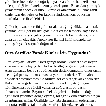
gömülmesine neden olduğu için yatakta dönme hareketini zor
hale getirdiği için hareket etmeyi zorlaştırır. Bu açıdan yumuşak
yatak tercih edecekler kilolu kimseler olmamalıdır. Fakat zayıf
kişiler için dengeleyici bir katkı sağladıkları için bu kişiler
tarafından tercih edilebilirler.
Çiftler için yatak tercihi çiftin ortalama ağırlığı dikkate alınarak
yapılmalıdır. Eğer bir kişi çok kilolu eşi ise tam tersi zayıf ise bu
durumda yumuşak yatak yerine orta sertlik bir yatak seçmek
daha uygun olacaktır. Ancak her iki kişi hafif kilolarda ise
yumuşak yatak seçmek doğru olur.
Orta Sertlikte Yatak Kimler İçin Uygundur?
Orta sert yataklar özellikleri gereği normal kiloları destekleyen
ve uyuyor iken kişiye hareket serbestliği sağlayan yataklardır.
Aynı zamanda bel ve sırt bölgesinin desteklenmesini, omurganın
ise doğal pozisyonunu almasına yardımcı olurlar. Tüm vücut
noktaları desteklenmesi ile birlikte bel ve sırt ağrıları engellerler.
Bel ağrılarını gidermesinin sebebi, vücudun yatağın içine
gömülmemesi ve sürekli yukarıya doğru aşırı bir baskı
almamasındandır. Boyun ve bel bölgelerinde bulunan doğal
eğrilikleri yeterince dengeleyerek, bu eğriliklerin azalmasının ya
da artmasını sağlar. Özellikle fıtık gibi durumların giderilmesi
için orta sertlik yataklar daha konforlu bir yüzeye sahiptiler.